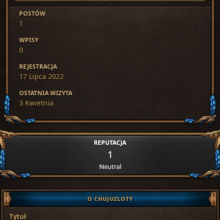
POSTÓW
1
WPISY
0
REJESTRACJA
17 Lipca 2022
OSTATNIA WIZYTA
3 Kwietnia
REPUTACJA
1
Neutral
O CHUJUZLOTY
Tytuł