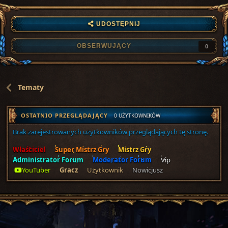
UDOSTĘPNIJ
OBSERWUJĄCY
0
Tematy
OSTATNIO PRZEGLĄDAJĄCY
0 UŻYTKOWNIKÓW
Brak zarejestrowanych użytkowników przeglądających tę stronę.
Właściciel
Super Mistrz Gry
Mistrz Gry
Administrator Forum
Moderator Forum
Vip
YouTuber
Gracz
Użytkownik
Nowicjusz