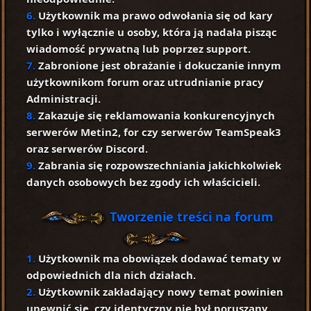
6.
Użytkownik ma prawo odwołania się od kary
tylko i wyłącznie u osoby, która ją nadała pisząc
wiadomość prywatną lub poprzez support.
7.
Zabronione jest obrażanie i dokuczanie innym
użytkownikom forum oraz utrudnianie pracy
Administracji.
8.
Zakazuje się reklamowania konkurencyjnych
serwerów Metin2, for czy serwerów TeamSpeak3
oraz serwerów Discord.
9.
Zabrania się rozpowszechniania jakichkolwiek
danych osobowych bez zgody ich właścicieli.
Tworzenie treści na forum
1.
Użytkownik ma obowiązek dodawać tematy w
odpowiednich dla nich działach.
2.
Użytkownik zakładający nowy temat powinien
upewnić się, czy identyczny nie był poruszany